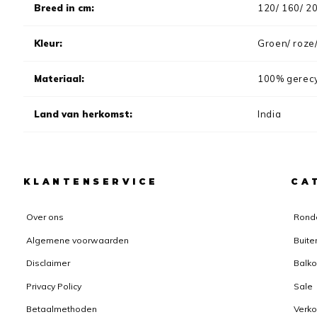
Breed in cm:
120/ 160/ 2
Kleur:
Groen/ roze/
Materiaal:
100% gerecy
Land van herkomst:
India
KLANTENSERVICE
CA
Over ons
Rond
Algemene voorwaarden
Buite
Disclaimer
Balko
Privacy Policy
Sale
Betaalmethoden
Verk