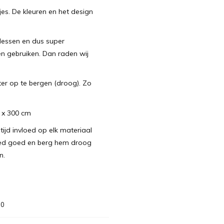
jes. De kleuren en het design
lessen en dus super
en gebruiken. Dan raden wij
nter op te bergen (droog). Zo
 x 300 cm
jd invloed op elk materiaal
kleed goed en berg hem droog
n.
00