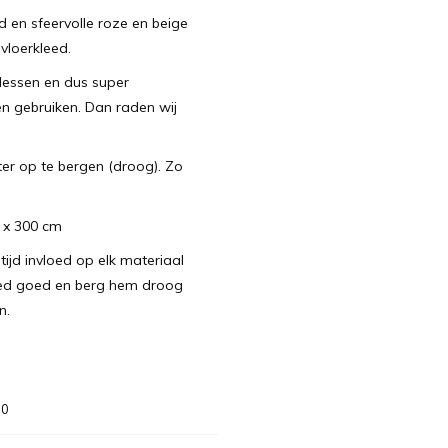
 en sfeervolle roze en beige
 vloerkleed.
lessen en dus super
en gebruiken. Dan raden wij
nter op te bergen (droog). Zo
 x 300 cm
jd invloed op elk materiaal
kleed goed en berg hem droog
n.
00