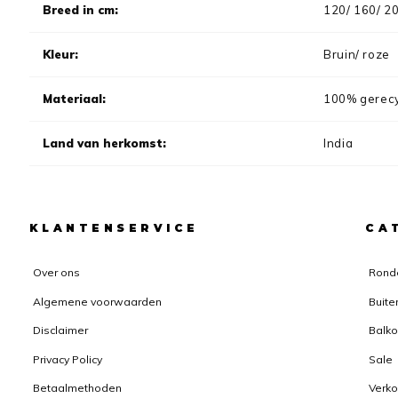
Breed in cm:
120/ 160/ 2
Kleur:
Bruin/ roze
Materiaal:
100% gerecy
Land van herkomst:
India
KLANTENSERVICE
CA
Over ons
Rond
Algemene voorwaarden
Buite
Disclaimer
Balko
Privacy Policy
Sale
Betaalmethoden
Verk