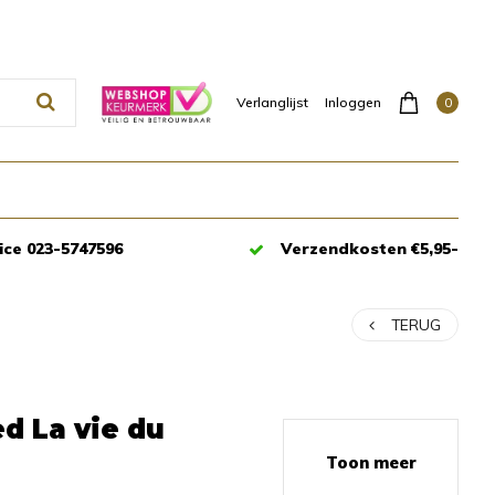
0
Verlanglijst
Inloggen
ice 023-5747596
Verzendkosten €5,95-
TERUG
d La vie du
Toon meer