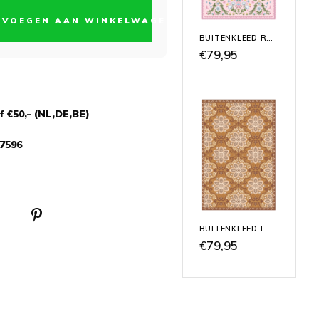
EVOEGEN AAN WINKELWAGEN
BUITENKLEED ROZE 'GARDEN'
€79,95
 €50,- (NL,DE,BE)
7596
BUITENKLEED LA VIE DE MÉLANIE
€79,95