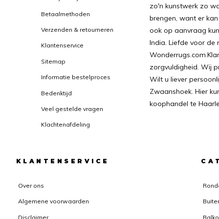
zo'n kunstwerk zo wa
Betaalmethoden
brengen, want er kan
ook op aanvraag kunn
Verzenden & retourneren
India. Liefde voor de
Klantenservice
Wonderrugs.com.Klant
Sitemap
zorgvuldigheid. Wij p
Informatie bestelproces
Wilt u liever persoon
Zwaanshoek. Hier kunt
Bedenktijd
koophandel te Haar
Veel gestelde vragen
Klachtenafdeling
KLANTENSERVICE
CA
Over ons
Rond
Algemene voorwaarden
Buite
Disclaimer
Balko