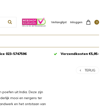
0
Verlanglijst
Inloggen
ice 023-5747596
Verzendkosten €5,95-
TERUG
poefen uit India. Deze zijn
erlijk mooi en nergens ter
 handwerk en het ontstaan van