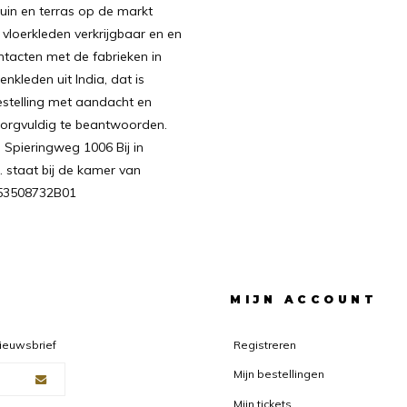
uin en terras op de markt
vloerkleden verkrijgbaar en en
ntacten met de fabrieken in
nkleden uit India, dat is
estelling met aandacht en
 zorgvuldig te beantwoorden.
 Spieringweg 1006 Bij in
. staat bij de kamer van
853508732B01
F
MIJN ACCOUNT
nieuwsbrief
Registreren
Mijn bestellingen
Mijn tickets