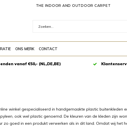
THE INDOOR AND OUTDOOR CARPET
IRATIE
ONS MERK
CONTACT
zenden vanaf €50,- (NL,DE,BE)
Klantenserv
ine winkel gespecialiseerd in handgemaakte plastic buitenkleden en 
yleen, ook wel plastic genoemd. De kleuren van de kleden zijn wond
ur zo goed in een produkt verwerken als in dit land. Omdat wij het