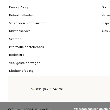
Privacy Policy
Sale
Betaalmethoden
Verk
Verzenden & retourneren
Inspi
Klantenservice
Ons 
Sitemap
Informatie bestelproces
Bedenktijd
Veel gestelde vragen
Klachtenafdeling
0031-(0)235747596
Wij slaan cookies op om o