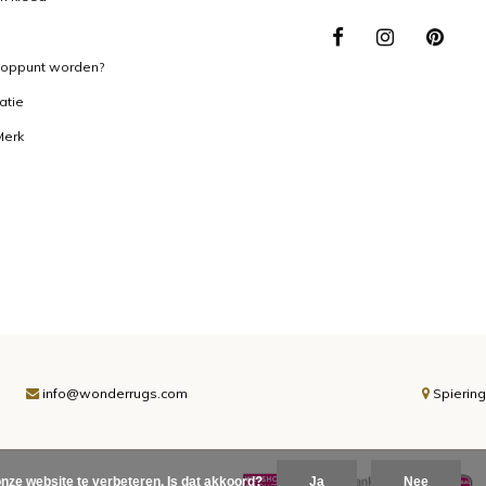
ooppunt worden?
ratie
Merk
info@wonderrugs.com
Spiering
nze website te verbeteren. Is dat akkoord?
Ja
Nee