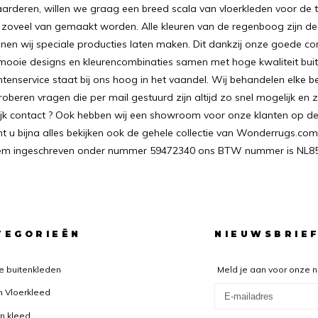
arderen, willen we graag een breed scala van vloerkleden voor de t
 zoveel van gemaakt worden. Alle kleuren van de regenboog zijn de 
en wij speciale producties laten maken. Dit dankzij onze goede co
 mooie designs en kleurencombinaties samen met hoge kwaliteit buite
enservice staat bij ons hoog in het vaandel. Wij behandelen elke b
roberen vragen die per mail gestuurd zijn altijd zo snel mogelijk en
lijk contact ? Ook hebben wij een showroom voor onze klanten op de
 u bijna alles bekijken ook de gehele collectie van Wonderrugs.com
lem ingeschreven onder nummer 59472340 ons BTW nummer is NL
TEGORIEËN
NIEUWSBRIE
e buitenkleden
Meld je aan voor onze 
n Vloerkleed
n kleed