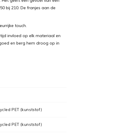
t. Het geeft een gevoel van een
50 bij 210. De franjes aan de
eurrijke touch.
jd invloed op elk materiaal en
d goed en berg hem droog op in
cled PET (kunststof)
cled PET (kunststof)