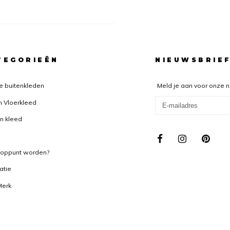
TEGORIEËN
NIEUWSBRIE
e buitenkleden
Meld je aan voor onze 
n Vloerkleed
n kleed
ooppunt worden?
ratie
Merk