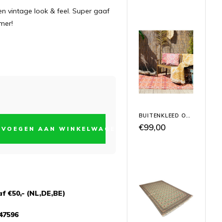
en vintage look & feel. Super gaaf
mer!
BUITENKLEED ORANJE GRAFISCH
€99,00
EVOEGEN AAN WINKELWAGEN
f €50,- (NL,DE,BE)
47596