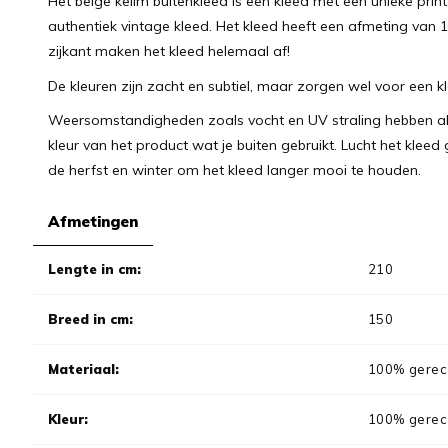
Het beige kelim buitenkleed is een kleed met een unieke prin
authentiek vintage kleed. Het kleed heeft een afmeting van 1
zijkant maken het kleed helemaal af!
De kleuren zijn zacht en subtiel, maar zorgen wel voor een kl
Weersomstandigheden zoals vocht en UV straling hebben alti
kleur van het product wat je buiten gebruikt. Lucht het klee
de herfst en winter om het kleed langer mooi te houden.
Afmetingen
Lengte in cm:
210
Breed in cm:
150
Materiaal:
100% gerecy
Kleur:
100% gerecy