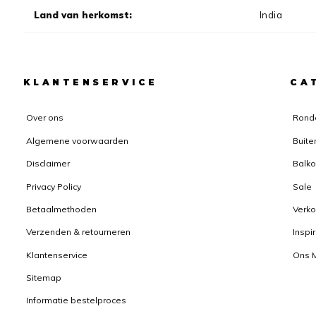
Land van herkomst:
India
KLANTENSERVICE
CA
Over ons
Rond
Algemene voorwaarden
Buite
Disclaimer
Balko
Privacy Policy
Sale
Betaalmethoden
Verk
Verzenden & retourneren
Inspi
Klantenservice
Ons 
Sitemap
Informatie bestelproces