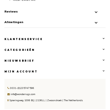
Reviews
Afmetingen
KLANTENSERVICE
CATEGORIEËN
NIEUWSBRIEF
MIJN ACCOUNT
0031-(0)235747596
info@wonderrugs.com
Spieringweg 1006 BIJ | 2136LL | Zwaanshoek | The Netherlands