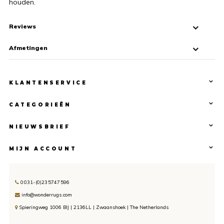
houden.
Reviews
Afmetingen
KLANTENSERVICE
CATEGORIEËN
NIEUWSBRIEF
MIJN ACCOUNT
0031-(0)235747596
info@wonderrugs.com
Spieringweg 1006 BIJ | 2136LL | Zwaanshoek | The Netherlands