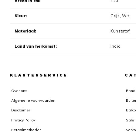
Breed in cm:
120
Kleur:
Grijs, Wit
Materiaal:
Kunststof
Land van herkomst:
India
KLANTENSERVICE
CA
Over ons
Rond
Algemene voorwaarden
Buite
Disclaimer
Balko
Privacy Policy
Sale
Betaalmethoden
Verk