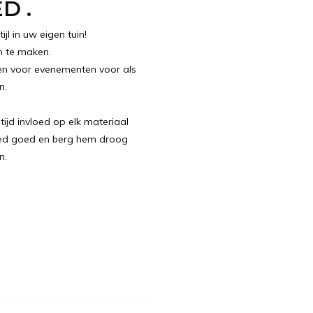
D .
jl in uw eigen tuin!
n te maken.
en voor evenementen voor als
n.
jd invloed op elk materiaal
kleed goed en berg hem droog
n.