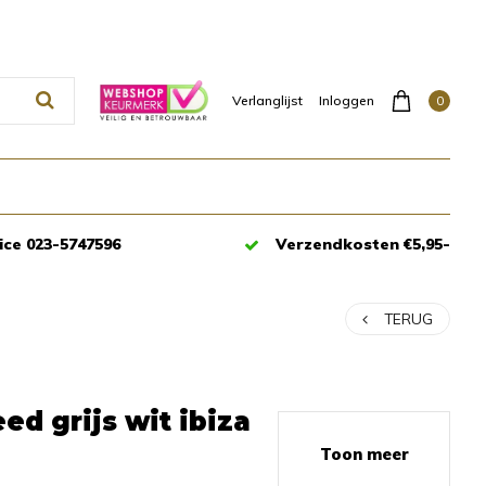
0
Verlanglijst
Inloggen
ice 023-5747596
Verzendkosten €5,95-
TERUG
ed grijs wit ibiza
Toon meer