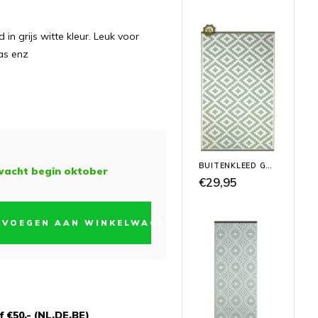
d in grijs witte kleur. Leuk voor
ras enz
BUITENKLEED GRIJS WIT
wacht begin oktober
€29,95
EVOEGEN AAN WINKELWAGEN
 €50,- (NL,DE,BE)