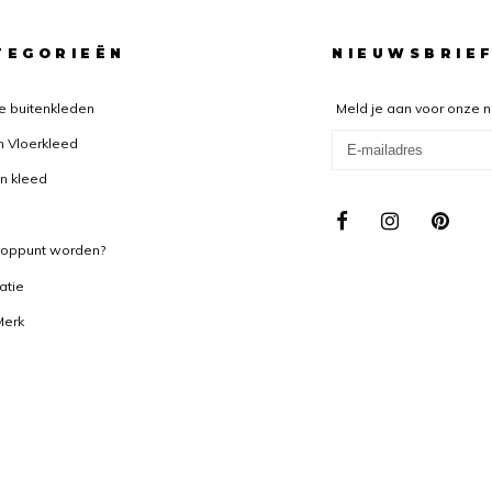
TEGORIEËN
NIEUWSBRIE
e buitenkleden
Meld je aan voor onze 
n Vloerkleed
n kleed
ooppunt worden?
ratie
Merk