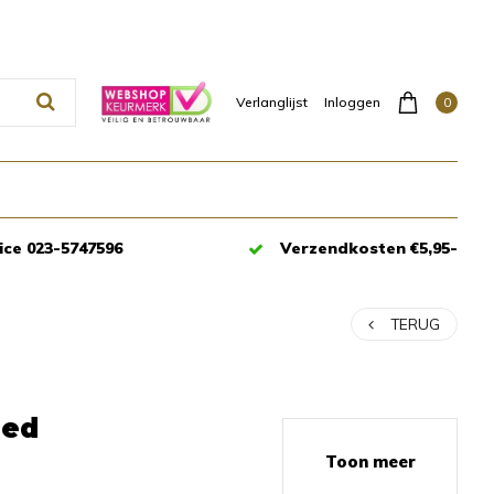
0
Verlanglijst
Inloggen
ice 023-5747596
Verzendkosten €5,95-
TERUG
eed
Toon meer