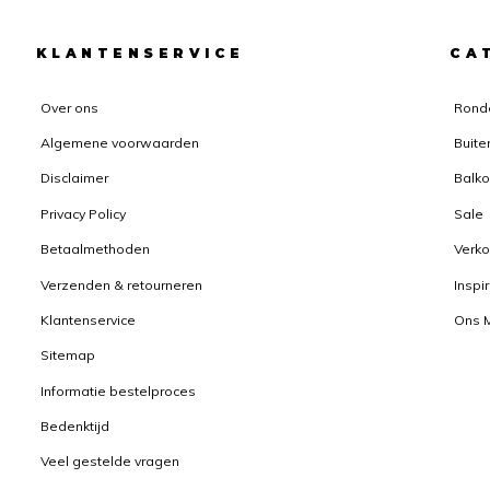
KLANTENSERVICE
CA
Over ons
Rond
Algemene voorwaarden
Buite
Disclaimer
Balko
Privacy Policy
Sale
Betaalmethoden
Verk
Verzenden & retourneren
Inspi
Klantenservice
Ons 
Sitemap
Informatie bestelproces
Bedenktijd
Veel gestelde vragen