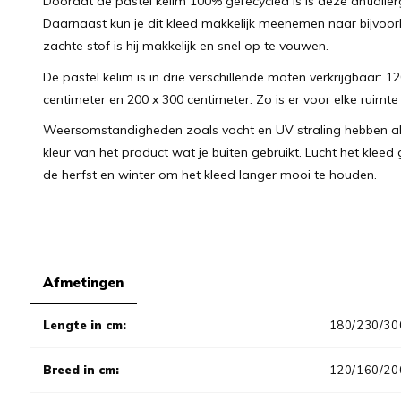
Doordat de pastel kelim 100% gerecycled is is deze antialle
Daarnaast kun je dit kleed makkelijk meenemen naar bijvoo
zachte stof is hij makkelijk en snel op te vouwen.
De pastel kelim is in drie verschillende maten verkrijgbaar: 1
centimeter en 200 x 300 centimeter. Zo is er voor elke ruimt
Weersomstandigheden zoals vocht en UV straling hebben alti
kleur van het product wat je buiten gebruikt. Lucht het klee
de herfst en winter om het kleed langer mooi te houden.
Afmetingen
Lengte in cm:
180/230/30
Breed in cm:
120/160/20