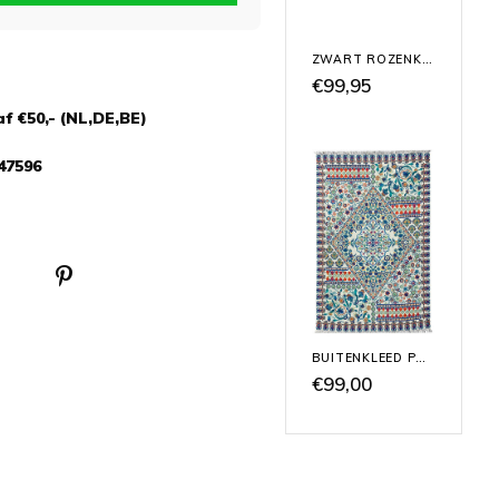
ZWART ROZENKELIM BUITENKLEED
€99,95
f €50,- (NL,DE,BE)
47596
BUITENKLEED PORTUGAL
€99,00