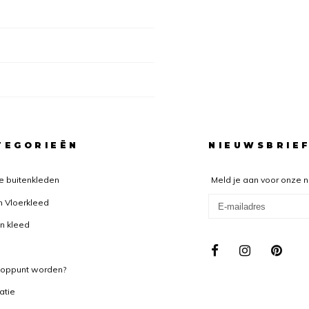
TEGORIEËN
NIEUWSBRIE
e buitenkleden
Meld je aan voor onze 
n Vloerkleed
n kleed
ooppunt worden?
ratie