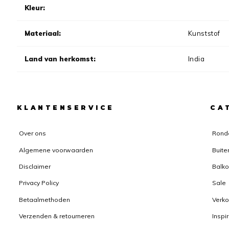
Kleur:
Materiaal:
Kunststof
Land van herkomst:
India
KLANTENSERVICE
CA
Over ons
Rond
Algemene voorwaarden
Buite
Disclaimer
Balko
Privacy Policy
Sale
Betaalmethoden
Verk
Verzenden & retourneren
Inspi