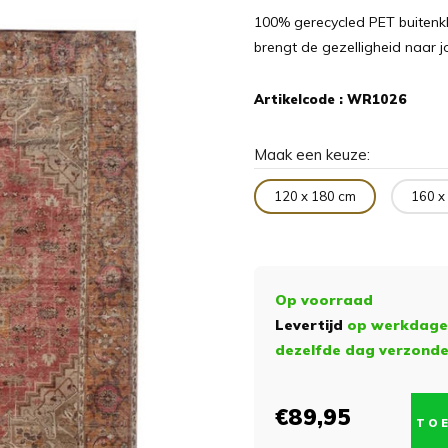
100% gerecycled PET buitenkle
brengt de gezelligheid naar 
Artikelcode :
WR1026
Maak een keuze:
120 x 180 cm
160 x
Op voorraad
Levertijd
op werkdagen
dezelfde dag verzond
€89,95
TO