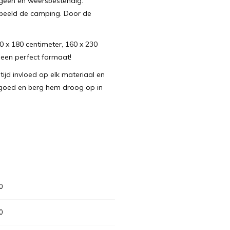
rgeen en weersbestendig.
rbeeld de camping. Door de
20 x 180 centimeter, 160 x 230
e een perfect formaat!
jd invloed op elk materiaal en
d goed en berg hem droog op in
0
0