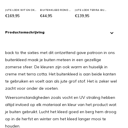
JUTE LOOK WIT EN OKER GEEL
BUITENKLEED ROND TERRA
JUTE LOOK TERRA BUITENKLEED
€169,95
€44,95
€139,95
Productomschrijving
back to the sixties met dit ontzettend gave patroon in ons
buitenkleed maak je buiten meteen in een gezellige
zomerse sfeer. De kleuren zijn ook warm en huiselijk in
creme met terra cotta. Het buitenkleed is aan beide kanten
te gebruiken en voelt aan als jute grof stof. Het is zeker wel
zacht voor onder de voeten.
Weersomstandigheden zoals vocht en UV straling hebben
altijd invloed op elk materiaal en kleur van het product wat
je buiten gebruikt. Lucht het kleed goed en berg hem droog
op in de herfst en winter om het kleed langer mooi te
houden.