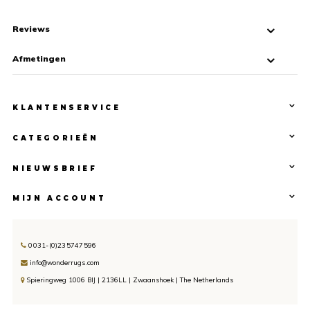
Reviews
Afmetingen
KLANTENSERVICE
CATEGORIEËN
NIEUWSBRIEF
MIJN ACCOUNT
0031-(0)235747596
info@wonderrugs.com
Spieringweg 1006 BIJ | 2136LL | Zwaanshoek | The Netherlands