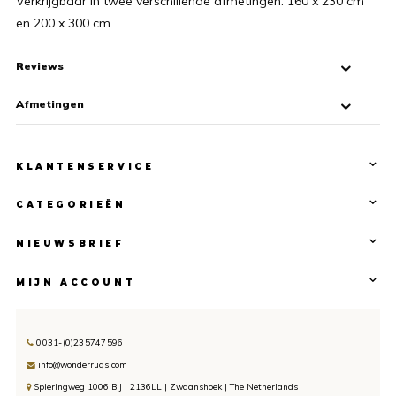
Verkrijgbaar in twee verschillende afmetingen: 160 x 230 cm
en 200 x 300 cm.
Reviews
Afmetingen
KLANTENSERVICE
CATEGORIEËN
NIEUWSBRIEF
MIJN ACCOUNT
0031-(0)235747596
info@wonderrugs.com
Spieringweg 1006 BIJ | 2136LL | Zwaanshoek | The Netherlands