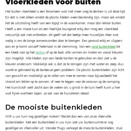
Vloerkleden voor buiten
Het buiten vloerkleed is een fenomeen wat niet meer weg te denken is uit deze tijd.
En dat is niet alleen omdat de plastic kleden weersbestendig zijn, maar ook omdat
het de uitstraling heeft van een tapijt in de woonkamer, maar dan lekker buiten.
Heeft u een mooie tuin en een heerlijke loungeset erbij dan mag een vloerkleed
natuurlijk ook niet ontbreken, dit geeft net dat beetje meer huiselijke sfeer wat
nodig is om de lange zomeravonden door te brengen. Een parasol erbij en slippers
aan en je komt vanzelf helemaal in de stemming. Van een
rond buitenkleed
tot
een kleed voor op het
balkon
of op de boot, alle vormen en maten en vooral kleuren
zijn mogelijk. Alle kleden zijn aan beide kanten te gebruiken en dan ziet u de
kleuren andersom. Makkelijk ook is dat ze te reinigen zijn met water en zeep, dus
wordt er geknoeid bij de barbecue geen probleem. De plastic buitenkleden zijn licht
van gewicht en makkelijk op te rollen om mee te nemen naar bijvoorbeeld het
strand om lekker op te zonnen, of neer te leggen voor de caravan op de camping.
Het kunststof voelt zacht aan de voeten als u grind in de tuin heeft kunt u hier
wat fijner overheen lopen, zo ook voor de huisdieren ideaal.
De mooiste buitenkleden
Wilt u uw tuin nog gezelliger maken? Bestel dan een van onze sfeervolle
buitenkleden. Met een buitenkleed in uw tuin ziet uw buitenruimte er nog
gezelliger en sfeervoller uit. Wonder Rugs verkoopt de mooiste buitenkleden, stuk