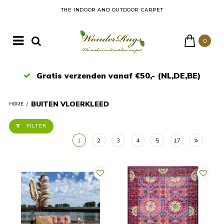
THE INDOOR AND OUTDOOR CARPET
0
Gratis verzenden vanaf €50,- (NL,DE,BE)
BUITEN VLOERKLEED
HOME
/
FILTER
1
2
3
4
5
17