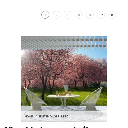
1
2
3
4
5
17
HOME
/
BUITEN VLOERKLEED