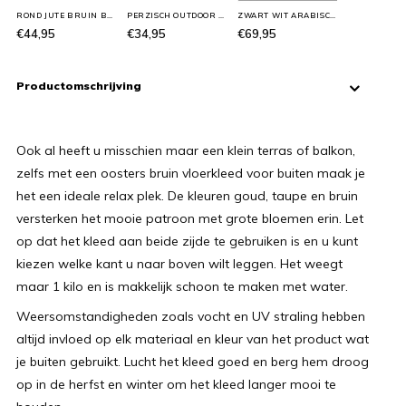
ROND JUTE BRUIN BUITENKLEED
PERZISCH OUTDOOR VLOERKLEED
ZWART WIT ARABISCH BUITENKLEED
€44,95
€34,95
€69,95
Productomschrijving
Ook al heeft u misschien maar een klein terras of balkon,
zelfs met een oosters bruin vloerkleed voor buiten maak je
het een ideale relax plek. De kleuren goud, taupe en bruin
versterken het mooie patroon met grote bloemen erin. Let
op dat het kleed aan beide zijde te gebruiken is en u kunt
kiezen welke kant u naar boven wilt leggen. Het weegt
maar 1 kilo en is makkelijk schoon te maken met water.
Weersomstandigheden zoals vocht en UV straling hebben
altijd invloed op elk materiaal en kleur van het product wat
je buiten gebruikt. Lucht het kleed goed en berg hem droog
op in de herfst en winter om het kleed langer mooi te