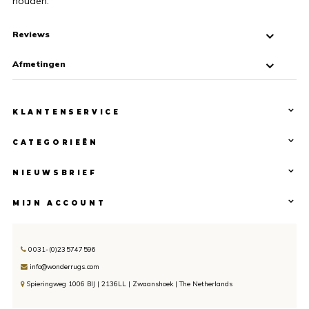
houden.
Reviews
Afmetingen
KLANTENSERVICE
CATEGORIEËN
NIEUWSBRIEF
MIJN ACCOUNT
0031-(0)235747596
info@wonderrugs.com
Spieringweg 1006 BIJ | 2136LL | Zwaanshoek | The Netherlands