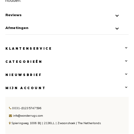
houden.
Reviews
Afmetingen
KLANTENSERVICE
CATEGORIEËN
NIEUWSBRIEF
MIJN ACCOUNT
0031-(0)235747596
info@wonderrugs.com
Spieringweg 1006 BIJ | 2136LL | Zwaanshoek | The Netherlands