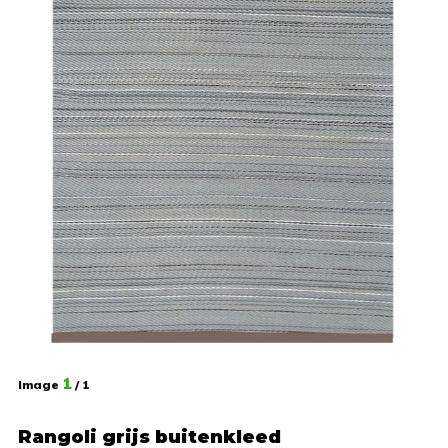
1
Image
/ 1
Rangoli grijs buitenkleed