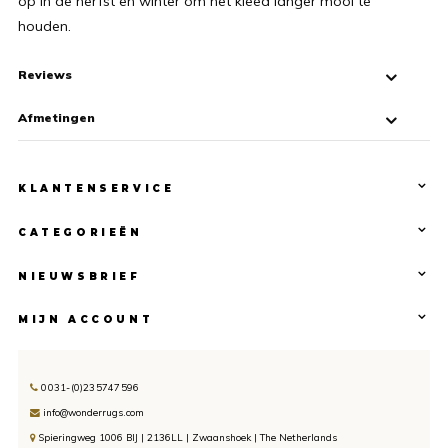
op in de herfst en winter om het kleed langer mooi te
houden.
Reviews
Afmetingen
KLANTENSERVICE
CATEGORIEËN
NIEUWSBRIEF
MIJN ACCOUNT
0031-(0)235747596
info@wonderrugs.com
Spieringweg 1006 BIJ | 2136LL | Zwaanshoek | The Netherlands